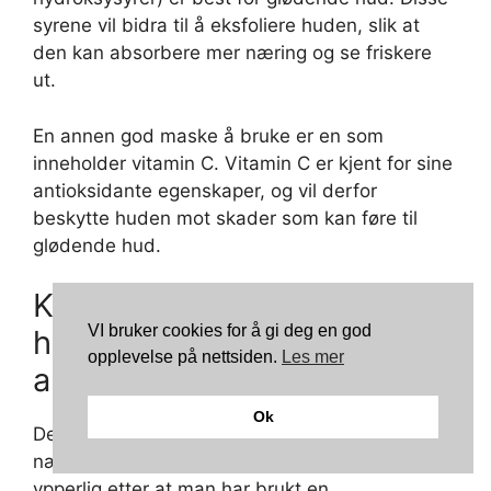
syrene vil bidra til å eksfoliere huden, slik at
den kan absorbere mer næring og se friskere
ut.
En annen god maske å bruke er en som
inneholder vitamin C. Vitamin C er kjent for sine
antioksidante egenskaper, og vil derfor
beskytte huden mot skader som kan føre til
glødende hud.
Kan vi bruke hvilken som
VI bruker cookies for å gi deg en god
helst krem ​​etter
opplevelse på nettsiden.
Les mer
ansiktsmaske?
Ok
Det kan vi godt. Noen kremer inneholder ekstra
næringsstoffer og antioksidanter som virker
ypperlig etter at man har brukt en