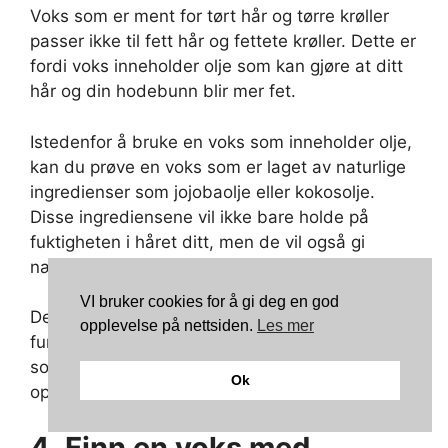
Voks som er ment for tørt hår og tørre krøller
passer ikke til fett hår og fettete krøller. Dette er
fordi voks inneholder olje som kan gjøre at ditt
hår og din hodebunn blir mer fet.
Istedenfor å bruke en voks som inneholder olje,
kan du prøve en voks som er laget av naturlige
ingredienser som jojobaolje eller kokosolje.
Disse ingrediensene vil ikke bare holde på
fuktigheten i håret ditt, men de vil også gi
næring til håret ditt og hodebunnen.
VI bruker cookies for å gi deg en god
Det er viktig å huske at det ikke er en voks som
opplevelse på nettsiden.
Les mer
fungerer for alle. Det er viktig å velge en voks
som passer til ditt hårtype, slik at du ikke ender
Ok
opp med et klissete, oljete mess.
4. Finn en voks med