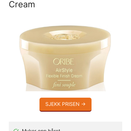
Cream
SJEKK PRISEN →
Myker opp håret.