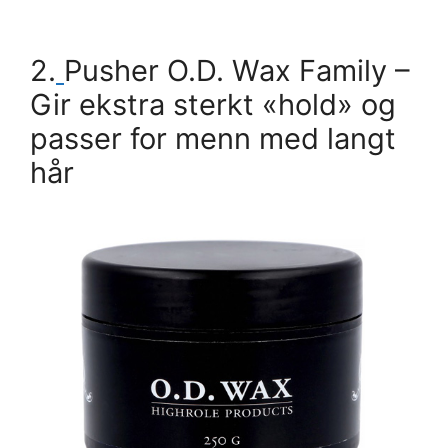
2.
Pusher O.D. Wax Family
–
Gir ekstra sterkt «hold» og
passer for menn med langt
hår