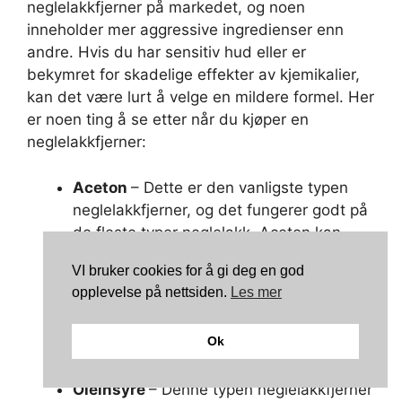
neglelakkfjerner på markedet, og noen
inneholder mer aggressive ingredienser enn
andre. Hvis du har sensitiv hud eller er
bekymret for skadelige effekter av kjemikalier,
kan det være lurt å velge en mildere formel. Her
er noen ting å se etter når du kjøper en
neglelakkfjerner:
Aceton
– Dette er den vanligste typen
neglelakkfjerner, og det fungerer godt på
de fleste typer neglelakk. Aceton kan
være litt irriterende for huden, så det er
VI bruker cookies for å gi deg en god
viktig å bruke en svamp eller klut til å
opplevelse på nettsiden.
Les mer
unngå direkte kontakt. Ønsker du å lese
mer om aceton, så kan du
gjøre nettopp
Ok
det hos MedicalNewsToday.com
.
Oleinsyre
– Denne typen neglelakkfjerner