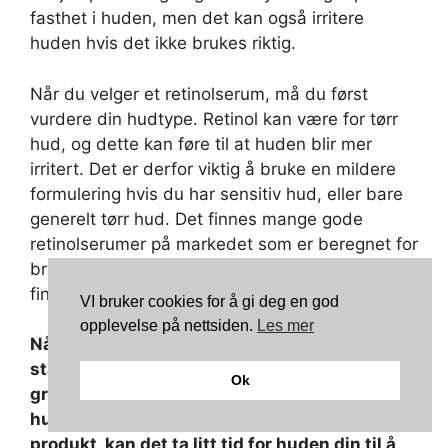
fasthet i huden, men det kan også irritere
huden hvis det ikke brukes riktig.
Når du velger et retinolserum, må du først
vurdere din hudtype. Retinol kan være for tørr
hud, og dette kan føre til at huden blir mer
irritert. Det er derfor viktig å bruke en mildere
formulering hvis du har sensitiv hud, eller bare
generelt tørr hud. Det finnes mange gode
retinolserumer på markedet som er beregnet for
bruk på sensitiv hud, så det er ikke vanskelig å
finne en that vil fungere for deg.
VI bruker cookies for å gi deg en god
opplevelse på nettsiden.
Les mer
Når det gjelder dosering, anbefales det å
starte med en lav dose retinol og bygge opp
Ok
gradvis for å unngå irritasjon. Det er viktig å
huske at når du bruker et nytt kosmetisk
produkt, kan det ta litt tid for huden din til å