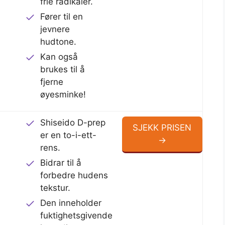
frie radikaler.
Fører til en
jevnere
hudtone.
Kan også
brukes til å
fjerne
øyesminke!
Shiseido D-prep
SJEKK PRISEN
er en to-i-ett-
→
rens.
Bidrar til å
forbedre hudens
tekstur.
Den inneholder
fuktighetsgivende