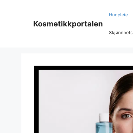
Hopp
til
Hudpleie
innhold
Kosmetikkportalen
Skjønnhets