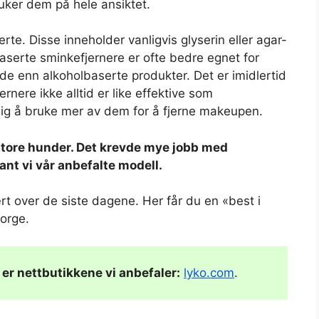
uker dem på hele ansiktet.
te. Disse inneholder vanligvis glyserin eller agar-
aserte sminkefjernere er ofte bedre egnet for
nde enn alkoholbaserte produkter. Det er imidlertid
rnere ikke alltid er like effektive som
ig å bruke mer av dem for å fjerne makeupen.
store hunder. Det krevde mye jobb med
fant vi vår anbefalte modell.
lært over de siste dagene. Her får du en «best i
Norge.
 er nettbutikkene vi anbefaler:
lyko.com
.