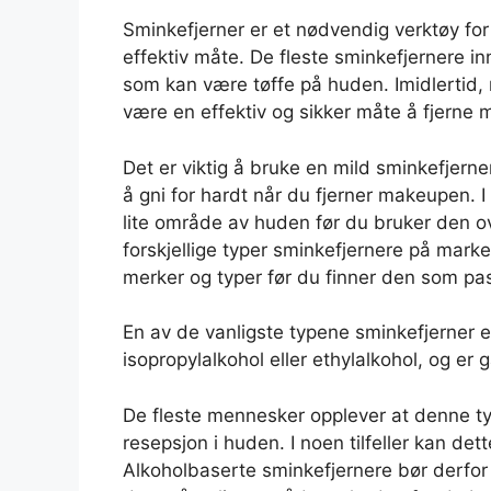
Sminkefjerner er et nødvendig verktøy fo
effektiv måte. De fleste sminkefjernere in
som kan være tøffe på huden. Imidlertid, 
være en effektiv og sikker måte å fjerne
Det er viktig å bruke en mild sminkefjern
å gni for hardt når du fjerner makeupen. I 
lite område av huden før du bruker den ov
forskjellige typer sminkefjernere på marked
merker og typer før du finner den som pa
En av de vanligste typene sminkefjerner e
isopropylalkohol eller ethylalkohol, og er
De fleste mennesker opplever at denne typ
resepsjon i huden. I noen tilfeller kan dette
Alkoholbaserte sminkefjernere bør derfor 