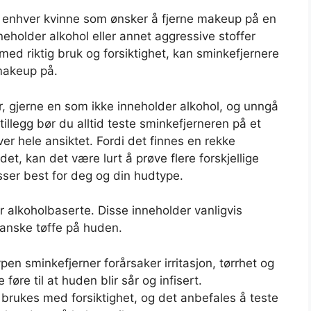
r enhver kvinne som ønsker å fjerne makeup på en
neholder alkohol eller annet aggressive stoffer
med riktig bruk og forsiktighet, kan sminkefjernere
 makeup på.
er, gjerne en som ikke inneholder alkohol, og unngå
tillegg bør du alltid teste sminkefjerneren på et
er hele ansiktet. Fordi det finnes en rekke
et, kan det være lurt å prøve flere forskjellige
sser best for deg og din hudtype.
r alkoholbaserte. Disse inneholder vanligvis
 ganske tøffe på huden.
en sminkefjerner forårsaker irritasjon, tørrhet og
 føre til at huden blir sår og infisert.
brukes med forsiktighet, og det anbefales å teste