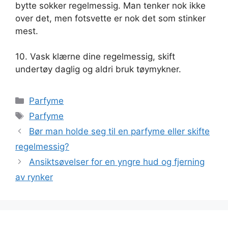
bytte sokker regelmessig. Man tenker nok ikke
over det, men fotsvette er nok det som stinker
mest.
10. Vask klærne dine regelmessig, skift
undertøy daglig og aldri bruk tøymykner.
Kategorier
Parfyme
Stikkord
Parfyme
Bør man holde seg til en parfyme eller skifte
regelmessig?
Ansiktsøvelser for en yngre hud og fjerning
av rynker