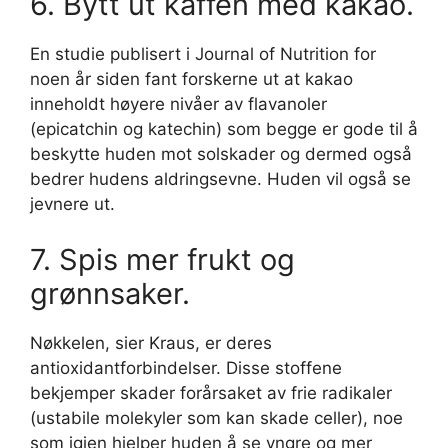
6. Bytt ut kaffen med kakao.
En studie publisert i Journal of Nutrition for
noen år siden fant forskerne ut at kakao
inneholdt høyere nivåer av flavanoler
(epicatchin og katechin) som begge er gode til å
beskytte huden mot solskader og dermed også
bedrer hudens aldringsevne. Huden vil også se
jevnere ut.
7. Spis mer frukt og
grønnsaker.
Nøkkelen, sier Kraus, er deres
antioxidantforbindelser. Disse stoffene
bekjemper skader forårsaket av frie radikaler
(ustabile molekyler som kan skade celler), noe
som igjen hjelper huden å se yngre og mer