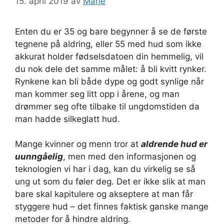
15. april 2019
av
Marie
Enten du er 35 og bare begynner å se de første
tegnene på aldring, eller 55 med hud som ikke
akkurat holder fødselsdatoen din hemmelig, vil
du nok dele det samme målet: å bli kvitt rynker.
Rynkene kan bli både dype og godt synlige når
man kommer seg litt opp i årene, og man
drømmer seg ofte tilbake til ungdomstiden da
man hadde silkeglatt hud.
Mange kvinner og menn tror at
aldrende hud er
uunngåelig
, men med den informasjonen og
teknologien vi har i dag, kan du virkelig se så
ung ut som du føler deg. Det er ikke slik at man
bare skal kapitulere og akseptere at man får
styggere hud – det finnes faktisk ganske mange
metoder for å hindre aldring.