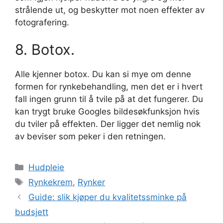
strålende ut, og beskytter mot noen effekter av
fotografering.
8. Botox.
Alle kjenner botox. Du kan si mye om denne
formen for rynkebehandling, men det er i hvert
fall ingen grunn til å tvile på at det fungerer. Du
kan trygt bruke Googles bildesøkfunksjon hvis
du tviler på effekten. Der ligger det nemlig nok
av beviser som peker i den retningen.
Kategorier
Hudpleie
Stikkord
Rynkekrem
,
Rynker
Guide: slik kjøper du kvalitetssminke på
budsjett