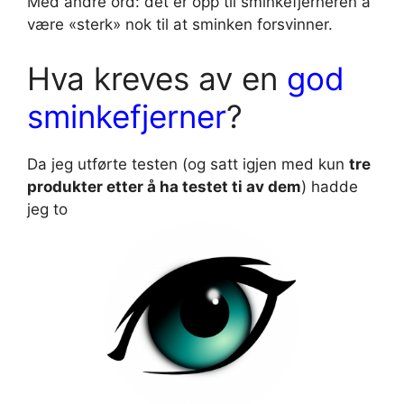
Med andre ord: det er opp til sminkefjerneren å
være «sterk» nok til at sminken forsvinner.
Hva kreves av en
god
sminkefjerner
?
Da jeg utførte testen (og satt igjen med kun
tre
produkter etter å ha testet ti av dem
) hadde
jeg to