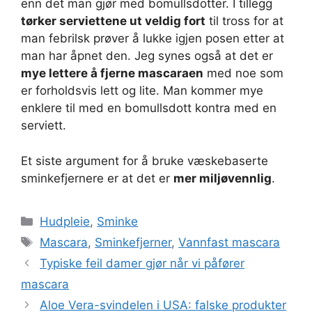
enn det man gjør med bomullsdotter. I tillegg
tørker serviettene ut veldig fort
til tross for at
man febrilsk prøver å lukke igjen posen etter at
man har åpnet den. Jeg synes også at det er
mye lettere å fjerne mascaraen
med noe som
er forholdsvis lett og lite. Man kommer mye
enklere til med en bomullsdott kontra med en
serviett.
Et siste argument for å bruke væskebaserte
sminkefjernere er at det er
mer miljøvennlig
.
Kategorier
Hudpleie
,
Sminke
Stikkord
Mascara
,
Sminkefjerner
,
Vannfast mascara
Typiske feil damer gjør når vi påfører
mascara
Aloe Vera-svindelen i USA: falske produkter