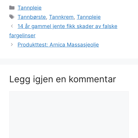
Kategorier
Tannpleie
Stikkord
Tannbørste
,
Tannkrem
,
Tannpleie
14 år gammel jente fikk skader av falske
fargelinser
Produkttest: Arnica Massasjeolje
Legg igjen en kommentar
Kommentar