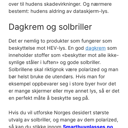
over til hudens skadevirkninger. Og nærmere
bestemt: hudens aldring av dataskjerm-lys.
Dagkrem og solbriller
Det er nemlig to produkter som fungerer som
beskyttelse mot HEV-lys. En god
dagkrem
som
inneholder stoffer som «beskytter mot alle ikke-
synlige ståler i luften» og gode solbriller.
Solbrillene skal riktignok være polarized og man
bør helst bruke de utendørs. Hvis man for
eksempel oppbevarer seg i store byer hvor det
er mange skjermer eller mye annet lys, så er det
en perfekt måte å beskytte seg på.
Hvis du vil utforske Norges desidert største
utvalg av solbriller, og mange av dem polarized,
så kan du stikke innom
Smartbuyglasses.no
.