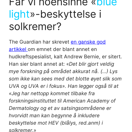
Får vi noensinne «
blue
light
»-beskyttelse i
solkremer?
The Guardian har skrevet
en ganske god
artikkel
om emnet der blant annet en
hudkreftspesialist, kalt Andrew Bernie, er sitert.
Han sier blant annet at: «
Det blir gjort veldig
mye forskning på området akkurat nå. (…) Lys
som ikke kan sees med det blotte øyet slik som
UVA og UVA er i fokus». Han legger også til at
«Jeg har nettopp kommet tilbake fra
forskningsinstituttet til American Academy of
Dermatology og et av satsingsområdene er
hvorvidt man kan begynne å inkludere
beskyttelse mot HEV (blålys, red.anm) i
solkremer
.»