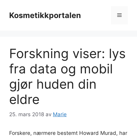
Hopp
til
Kosmetikkportalen
Meny
innhold
Forskning viser: lys
fra data og mobil
gjør huden din
eldre
25. mars 2018
av
Marie
Forskere, nærmere bestemt Howard Murad, har