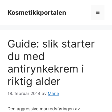
Hopp
til
Kosmetikkportalen
Meny
innhold
Guide: slik starter
du med
antirynkekrem i
riktig alder
18. februar 2014
av
Marie
Den aggressive markedsføringen av