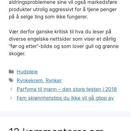
aldringsproblemene sine vil også markedsføre
produkter utrolig aggressivt for å tjene penger
på å selge ting som ikke fungerer.
Vær derfor ganske kritisk til hva du leser på
diverse engelske nettsider som viser et dårlig
”før og etter”-bilde og som lover gull og grønne
skoger.
Kategorier
Hudpleie
Stikkord
Rynkekrem
,
Rynker
Parfyme til mann – den store testen i 2018
Fem skjønnhetstips du ikke vil gå glipp av