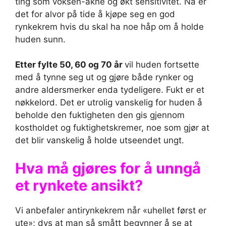
ting som voksen-akne og økt sensitivitet. Nå er
det for alvor på tide å kjøpe seg en god
rynkekrem hvis du skal ha noe håp om å holde
huden sunn.
Etter fylte 50, 60 og 70 år
vil huden fortsette
med å tynne seg ut og gjøre både rynker og
andre aldersmerker enda tydeligere. Fukt er et
nøkkelord. Det er utrolig vanskelig for huden å
beholde den fuktigheten den gis gjennom
kostholdet og fuktighetskremer, noe som gjør at
det blir vanskelig å holde utseendet ungt.
Hva må gjøres for å unngå
et rynkete ansikt?
Vi anbefaler antirynkekrem når «uhellet først er
ute»; dvs at man så smått begynner å se at