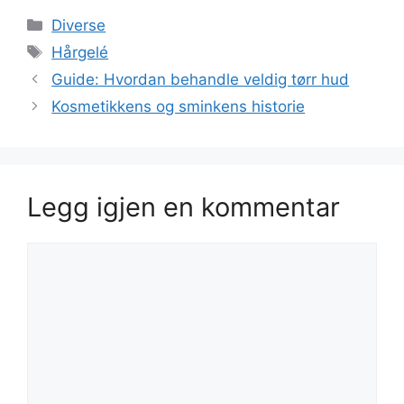
Kategorier
Diverse
Stikkord
Hårgelé
Guide: Hvordan behandle veldig tørr hud
Kosmetikkens og sminkens historie
Legg igjen en kommentar
Kommentar