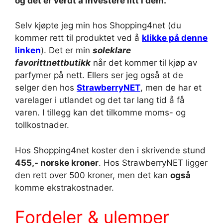
og det er verdt å investere litt i dem.
Selv kjøpte jeg min hos Shopping4net (du
kommer rett til produktet ved å
klikke på denne
linken
). Det er min
soleklare
favorittnettbutikk
når det kommer til kjøp av
parfymer på nett. Ellers ser jeg også at de
selger den hos
StrawberryNET
, men de har et
varelager i utlandet og det tar lang tid å få
varen. I tillegg kan det tilkomme moms- og
tollkostnader.
Hos Shopping4net koster den i skrivende stund
455,- norske kroner
. Hos StrawberryNET ligger
den rett over 500 kroner, men det kan
også
komme ekstrakostnader.
Fordeler & ulemper