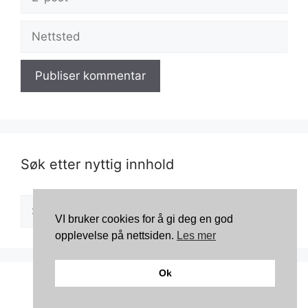
post
Nettsted
Søk etter nyttig innhold
Søk
VI bruker cookies for å gi deg en god
etter:
opplevelse på nettsiden.
Les mer
Ok
© 2026 Kosmetikkportalen
• Bygget med
GeneratePress