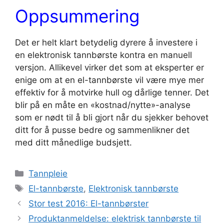
Oppsummering
Det er helt klart betydelig dyrere å investere i
en elektronisk tannbørste kontra en manuell
versjon. Allikevel virker det som at eksperter er
enige om at en el-tannbørste vil være mye mer
effektiv for å motvirke hull og dårlige tenner. Det
blir på en måte en «kostnad/nytte»-analyse
som er nødt til å bli gjort når du sjekker behovet
ditt for å pusse bedre og sammenlikner det
med ditt månedlige budsjett.
Kategorier
Tannpleie
Stikkord
El-tannbørste
,
Elektronisk tannbørste
Stor test 2016: El-tannbørster
Produktanmeldelse: elektrisk tannbørste til