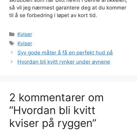
skrubben som har blitt nevnt i denne artikkelen,
så vil jeg nærmest garantere deg at du kommer
til å se forbedring i løpet av kort tid.
Kategorier
Kviser
Stikkord
Kviser
Syv gode måter å få en perfekt hud på
Hvordan bli kvitt rynker under øynene
2 kommentarer om
“Hvordan bli kvitt
kviser på ryggen”