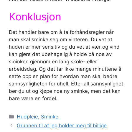
Konklusjon
Det handler bare om å ta forhåndsregler når
man skal sminke seg om vinteren. Du vet at
huden er mer sensitiv og du vet at vær og vind
kan gjøre det ubehagelig å holde på noe av
sminken gjennom en lang skole- eller
arbeidsdag. Og det tar ikke mange minuttene å
sette opp en plan for hvordan man skal bedre
sannsynligheten for uhell. Etter all sannsynlighet
bør du ut og kjøpe noe ny sminke, men det kan
bare være en fordel.
Kategorier
Hudpleie
,
Sminke
Grunnen til at jeg holder meg til billige