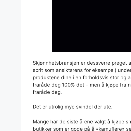
Skjønnhetsbransjen er dessverre preget av
sprit som ansiktsrens for eksempel) unde
produktene dine i en forholdsvis stor og a
fraråde deg 100% det – men å kjøpe fra net
fraråde deg.
Det er utrolig mye svindel der ute.
Mange har de siste årene valgt å kjøpe smi
butikker som er gode på å «kamuflere» se