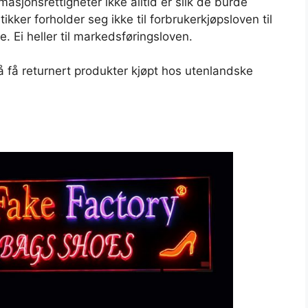
asjonsrettigheter ikke alltid er slik de burde
kker forholder seg ikke til forbrukerkjøpsloven til
e. Ei heller til markedsføringsloven.
 få returnert produkter kjøpt hos utenlandske