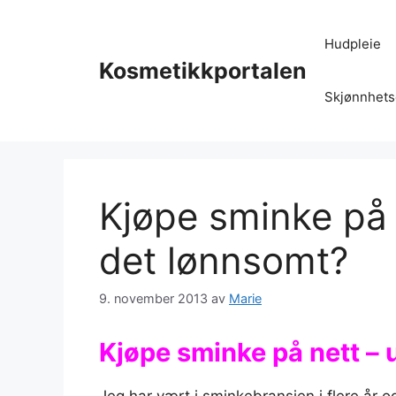
Hopp
til
Hudpleie
innhold
Kosmetikkportalen
Skjønnhets
Kjøpe sminke på 
det lønnsomt?
9. november 2013
av
Marie
Kjøpe sminke på nett – 