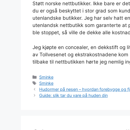
Støtt norske nettbutikker. Ikke bare er de
du er også beskyttet i stor grad som kun
utenlandske butikker. Jeg har selv hatt 
utenlandsk nettbutikk som garanterte at pa
ble stoppet, så ville de dekke alle kostnad
Jeg kjøpte en concealer, en dekkstift og l
av Tollvesenet og ekstrakostnadene kom 
tilbake til nettbutikken hørte jeg nemlig 
Kategorier
Sminke
Stikkord
Sminke
Hudormer på nesen – hvordan forebygge og fj
Guide: slik tar du vare på huden din