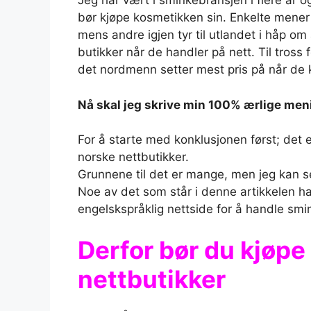
Jeg har vært i sminkebransjen i flere år o
bør kjøpe kosmetikken sin. Enkelte mener a
mens andre igjen tyr til utlandet i håp o
butikker når de handler på nett. Til tross 
det nordmenn setter mest pris på når de 
Nå skal jeg skrive min 100% ærlige meni
For å starte med konklusjonen først; det e
norske nettbutikker.
Grunnene til det er mange, men jeg kan sett
Noe av det som står i denne artikkelen ha
engelskspråklig nettside for å handle smi
Derfor bør du kjøpe
nettbutikker