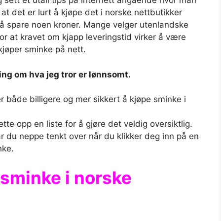
g sett et utall tips på internett angående hvor man
t det er lurt å kjøpe det i norske nettbutikker
m å spare noen kroner. Mange velger utenlandske
for at kravet om kjapp leveringstid virker å være
kjøper sminke på nett.
ng om hva jeg tror er lønnsomt.
r både billigere og mer sikkert å kjøpe sminke i
e opp en liste for å gjøre det veldig oversiktlig.
r du neppe tenkt over når du klikker deg inn på en
nke.
 sminke i norske