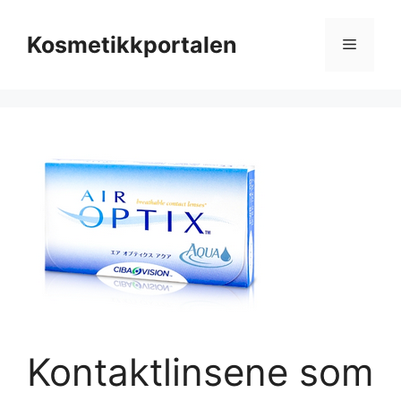
Hopp
til
Kosmetikkportalen
Meny
innhold
Kontaktlinsene som