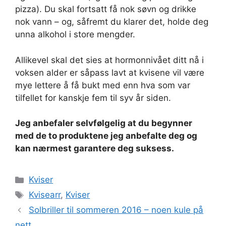
pizza). Du skal fortsatt få nok søvn og drikke
nok vann – og, såfremt du klarer det, holde deg
unna alkohol i store mengder.
Allikevel skal det sies at hormonnivået ditt nå i
voksen alder er såpass lavt at kvisene vil være
mye lettere å få bukt med enn hva som var
tilfellet for kanskje fem til syv år siden.
Jeg anbefaler selvfølgelig at du begynner
med de to produktene jeg anbefalte deg og
kan nærmest garantere deg suksess.
Kategorier
Kviser
Stikkord
Kvisearr
,
Kviser
Solbriller til sommeren 2016 – noen kule på
nett