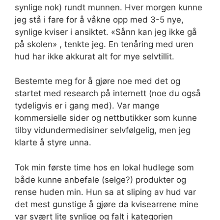
synlige nok) rundt munnen. Hver morgen kunne
jeg stå i fare for å våkne opp med 3-5 nye,
synlige kviser i ansiktet. «Sånn kan jeg ikke gå
på skolen» , tenkte jeg. En tenåring med uren
hud har ikke akkurat alt for mye selvtillit.
Bestemte meg for å gjøre noe med det og
startet med research på internett (noe du også
tydeligvis er i gang med). Var mange
kommersielle sider og nettbutikker som kunne
tilby vidundermedisiner selvfølgelig, men jeg
klarte å styre unna.
Tok min første time hos en lokal hudlege som
både kunne anbefale (selge?) produkter og
rense huden min. Hun sa at sliping av hud var
det mest gunstige å gjøre da kvisearrene mine
var svært lite synlige og falt i kategorien