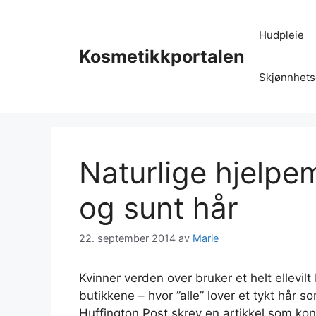
Hopp
til
Hudpleie
innhold
Kosmetikkportalen
Skjønnhets
Naturlige hjelpem
og sunt hår
22. september 2014
av
Marie
Kvinner verden over bruker et helt ellevilt
butikkene – hvor ”alle” lover et tykt hår 
Huffington Post skrev en artikkel som ko