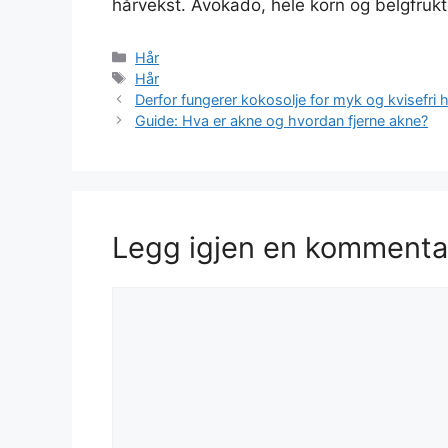
hårvekst. Avokado, hele korn og belgfrukt
Kategorier
Hår
Stikkord
Hår
Derfor fungerer kokosolje for myk og kvisefri 
Guide: Hva er akne og hvordan fjerne akne?
Legg igjen en kommenta
Kommentar