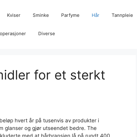
Kviser
Sminke
Parfyme
Hår
Tannpleie
operasjoner
Diverse
idler for et sterkt
 beløp hvert år på tusenvis av produkter i
som glanser og gjør utseendet bedre. The
nkluderte med at hårbransjen lå på rundt 400