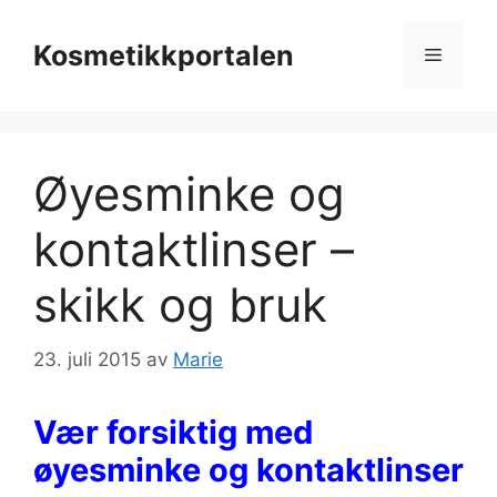
Hopp
til
Kosmetikkportalen
Meny
innhold
Øyesminke og
kontaktlinser –
skikk og bruk
23. juli 2015
av
Marie
Vær forsiktig med
øyesminke og kontaktlinser