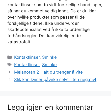
kontaktlinser som to vidt forskjellige handlinger,
så har du kommet veldig langt. Da er du klar
over hvilke produkter som passer til de
forskjellige tidene. Ikke undervurder
skadepotensialet ved å ikke ta ordentlige
forhåndsregler. Det kan virkelig ende
katastrofalt.
Kategorier
Kontaktlinser
,
Sminke
Stikkord
Kontaktlinser
,
Sminke
Melanotan 2 – alt du trenger å vite
Slik kan kviser påvirke selvtilliten negativt
Legg igjen en kommentar