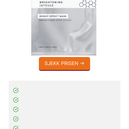
SJEKK PRISEN →