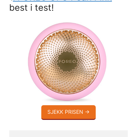
best i test!
SJEKK PRISEN →