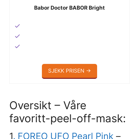
Babor Doctor BABOR Bright
SJEKK PRISEN →
Oversikt – Våre
favoritt-peel-off-mask:
1
.
FOREO UFO Pearl Pink
–