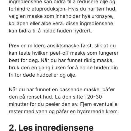
ingrediensene kan bidra til å redusere olje og
forhindre atuproduksjon. Hvis du har tørr hud,
velg en maske som inneholder hyaluronsyre,
kollagen eller aloe vera. disse ingrediensene
kan bidra til å holde huden hydrert.
Prøv en mildere ansiktsmaske først, slik at du
kan teste hvilken peel-off maske som fungerer
best for deg. Når du har funnet riktig maske,
bruk den en gang i uken for å holde huden din
fri for døde hudceller og olje.
Når du har funnet en passende maske, påfør
den på renset hud. La den sitte i 20-30
minutter før du peeler den av. Fjern eventuelle
rester med vann og påfør en hydrerende krem.
2. Les ingrediensene