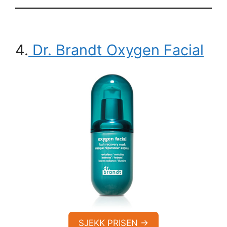
4.
Dr. Brandt Oxygen Facial
SJEKK PRISEN →