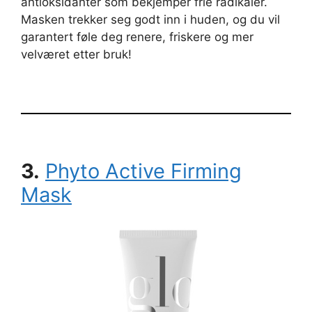
antioksidanter som bekjemper frie radikaler.
Masken trekker seg godt inn i huden, og du vil
garantert føle deg renere, friskere og mer
velværet etter bruk!
3.
Phyto Active Firming
Mask