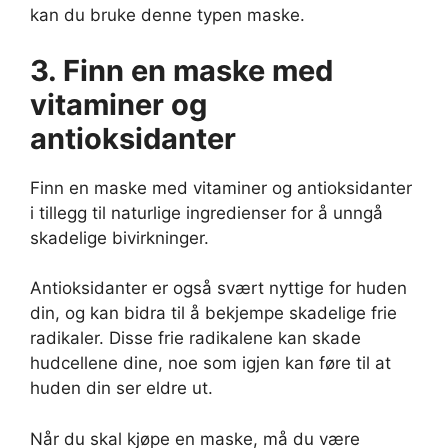
kan du bruke denne typen maske.
3. Finn en maske med
vitaminer og
antioksidanter
Finn en maske med vitaminer og antioksidanter
i tillegg til naturlige ingredienser for å unngå
skadelige bivirkninger.
Antioksidanter er også svært nyttige for huden
din, og kan bidra til å bekjempe skadelige frie
radikaler. Disse frie radikalene kan skade
hudcellene dine, noe som igjen kan føre til at
huden din ser eldre ut.
Når du skal kjøpe en maske, må du være