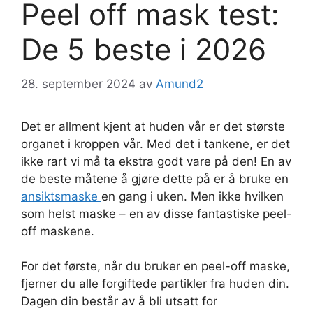
Peel off mask test:
De 5 beste i 2026
28. september 2024
av
Amund2
Det er allment kjent at huden vår er det største
organet i kroppen vår. Med det i tankene, er det
ikke rart vi må ta ekstra godt vare på den! En av
de beste måtene å gjøre dette på er å bruke en
ansiktsmaske
en gang i uken. Men ikke hvilken
som helst maske – en av disse fantastiske peel-
off maskene.
For det første, når du bruker en peel-off maske,
fjerner du alle forgiftede partikler fra huden din.
Dagen din består av å bli utsatt for