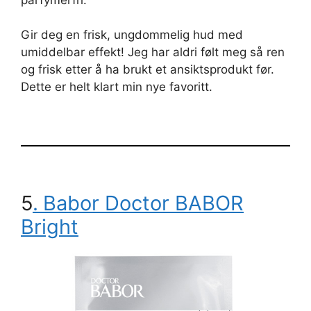
Gir deg en frisk, ungdommelig hud med
umiddelbar effekt! Jeg har aldri følt meg så ren
og frisk etter å ha brukt et ansiktsprodukt før.
Dette er helt klart min nye favoritt.
5
.
Babor Doctor BABOR
Bright