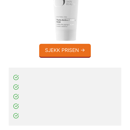
SJEKK PRISEN →