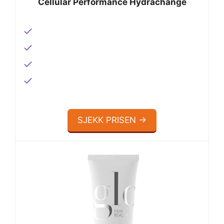
Cellular Performance Hydrachange
SJEKK PRISEN →