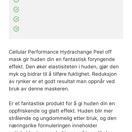
Cellular Performance Hydrachange Peel off
mask gir huden din en fantastisk foryngende
effekt. Den øker elastisiteten i huden, gjør den
myk og bidrar til å tilføre fuktighet. Reduksjon
av rynker er et godt resultat man oppnår ved
bruk av denne maskeren.
Er et fantastisk produkt for å gi huden din en
oppfriskende og glatt effekt. Huden blir mer
strålende og ungdommelig etter bruk, og den
næringsrike formuleringen inneholder