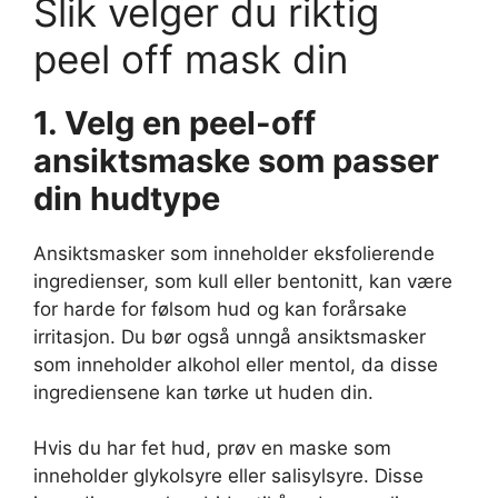
Slik velger du riktig
peel off mask din
1. Velg en peel-off
ansiktsmaske som passer
din hudtype
Ansiktsmasker som inneholder eksfolierende
ingredienser, som kull eller bentonitt, kan være
for harde for følsom hud og kan forårsake
irritasjon. Du bør også unngå ansiktsmasker
som inneholder alkohol eller mentol, da disse
ingrediensene kan tørke ut huden din.
Hvis du har fet hud, prøv en maske som
inneholder glykolsyre eller salisylsyre. Disse