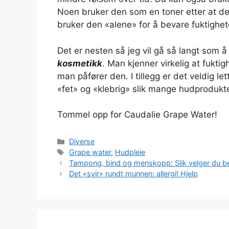
Noen bruker den som en toner etter at d
bruker den «alene» for å bevare fuktighe
Det er nesten så jeg vil gå så langt som å 
kosmetikk
. Man kjenner virkelig at fukti
man påfører den. I tillegg er det veldig le
«fet» og «klebrig» slik mange hudprodukter
Tommel opp for Caudalie Grape Water!
Kategorier
Diverse
Stikkord
Grape water
,
Hudpleie
Tampong, bind og menskopp: Slik velger du b
Det «svir» rundt munnen: allergi! Hjelp