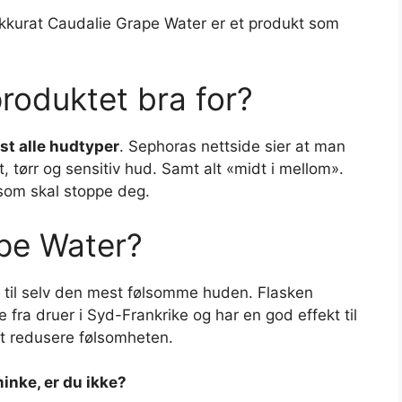
 akkurat Caudalie Grape Water er et produkt som
roduktet bra for?
t alle hudtyper
. Sephoras nettside sier at man
 tørr og sensitiv hud. Samt alt «midt i mellom».
som skal stoppe deg.
pe Water?
 til selv den mest følsomme huden. Flasken
 fra druer i Syd-Frankrike og har en god effekt til
t redusere følsomheten.
minke, er du ikke?