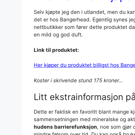
Selv kjøpte jeg den i utlandet, men du kan
det er hos Bangerhead. Egentlig synes jeg 
nettbutikker som fører dette produktet da
en mild og god duft.
Link til produktet:
Her kjøper du produktet billigst hos Bang
Koster i skrivende stund 175 kroner…
Litt ekstrainformasjon 
Dette er faktisk en favoritt blant mange 
sammensetningen med mineralske og ak
hudens barrierefunksjon
, noe som gjør
mindre følsom over tid. Du kan også bruke