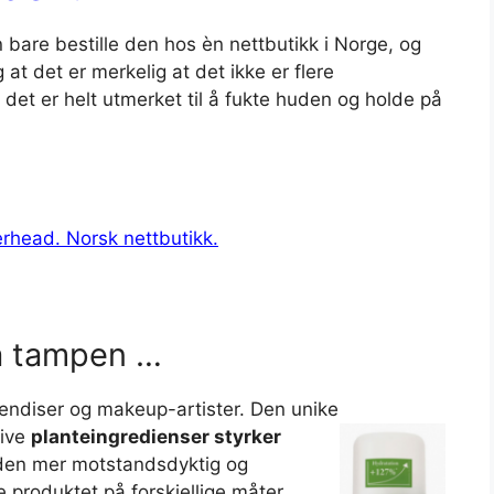
 bare bestille den hos èn nettbutikk i Norge, og
at det er merkelig at det ikke er flere
 det er helt utmerket til å fukte huden og holde på
erhead. Norsk nettbutikk.
på tampen …
kjendiser og makeup-artister. Den unike
tive
planteingredienser styrker
 den mer motstandsdyktig og
 produktet på forskjellige måter.