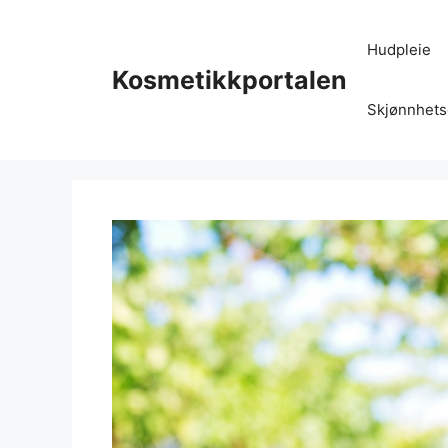
Hopp
til
Hudpleie
innhold
Kosmetikkportalen
Skjønnhets