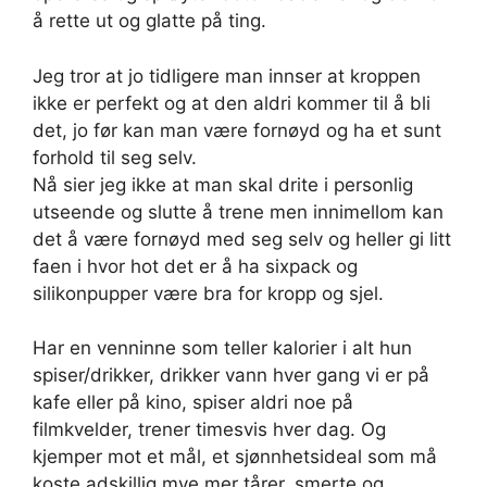
å rette ut og glatte på ting.
Jeg tror at jo tidligere man innser at kroppen
ikke er perfekt og at den aldri kommer til å bli
det, jo før kan man være fornøyd og ha et sunt
forhold til seg selv.
Nå sier jeg ikke at man skal drite i personlig
utseende og slutte å trene men innimellom kan
det å være fornøyd med seg selv og heller gi litt
faen i hvor hot det er å ha sixpack og
silikonpupper være bra for kropp og sjel.
Har en venninne som teller kalorier i alt hun
spiser/drikker, drikker vann hver gang vi er på
kafe eller på kino, spiser aldri noe på
filmkvelder, trener timesvis hver dag. Og
kjemper mot et mål, et sjønnhetsideal som må
koste adskillig mye mer tårer, smerte og