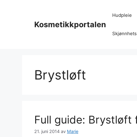
Hopp
til
Hudpleie
innhold
Kosmetikkportalen
Skjønnhets
Brystløft
Full guide: Brystløft
21. juni 2014
av
Marie