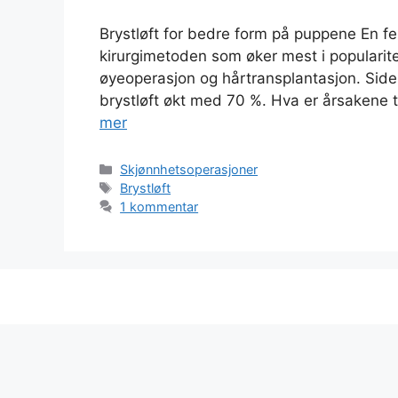
Brystløft for bedre form på puppene En fer
kirurgimetoden som øker mest i popularite
øyeoperasjon og hårtransplantasjon. Siden
brystløft økt med 70 %. Hva er årsakene ti
mer
Kategorier
Skjønnhetsoperasjoner
Stikkord
Brystløft
1 kommentar