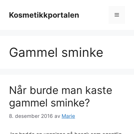
Hopp
til
Kosmetikkportalen
Meny
innhold
Gammel sminke
Når burde man kaste
gammel sminke?
8. desember 2016
av
Marie