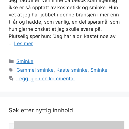
Jeg hadde en venninne på besøk som egentlig
ikke er så opptatt av kosmetikk og sminke. Hun
vet at jeg har jobbet i denne bransjen i mer enn
ti år og hadde, som vanlig, en del spørsmål som
hun gjerne ønsket at jeg skulle svare på.
Plutselig spør hun: ”Jeg har aldri kastet noe av
…
Les mer
Kategorier
Sminke
Stikkord
Gammel sminke
,
Kaste sminke
,
Sminke
Legg igjen en kommentar
Søk etter nyttig innhold
Søk