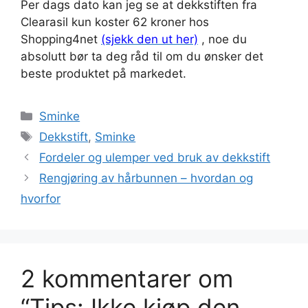
Per dags dato kan jeg se at dekkstiften fra
Clearasil kun koster 62 kroner hos
Shopping4net
(sjekk den ut her)
, noe du
absolutt bør ta deg råd til om du ønsker det
beste produktet på markedet.
Kategorier
Sminke
Stikkord
Dekkstift
,
Sminke
Fordeler og ulemper ved bruk av dekkstift
Rengjøring av hårbunnen – hvordan og
hvorfor
2 kommentarer om
“Tips: Ikke kjøp den