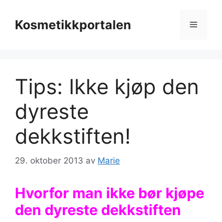
Hopp
til
Kosmetikkportalen
Meny
innhold
Tips: Ikke kjøp den
dyreste
dekkstiften!
29. oktober 2013
av
Marie
Hvorfor man ikke bør kjøpe
den dyreste dekkstiften