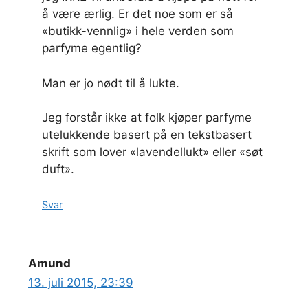
å være ærlig. Er det noe som er så
«butikk-vennlig» i hele verden som
parfyme egentlig?
Man er jo nødt til å lukte.
Jeg forstår ikke at folk kjøper parfyme
utelukkende basert på en tekstbasert
skrift som lover «lavendellukt» eller «søt
duft».
Svar
Amund
13. juli 2015, 23:39