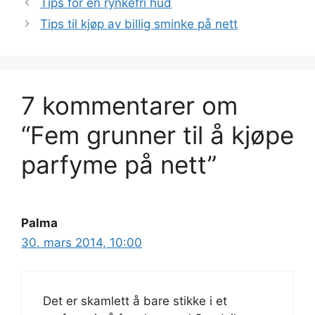
Tips for en rynkefri hud
Tips til kjøp av billig sminke på nett
7 kommentarer om
“Fem grunner til å kjøpe
parfyme på nett”
Palma
30. mars 2014, 10:00
Det er skamlett å bare stikke i et