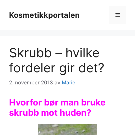
Hopp
til
Kosmetikkportalen
Meny
innhold
Skrubb – hvilke
fordeler gir det?
2. november 2013
av
Marie
Hvorfor bør man bruke
skrubb mot huden?